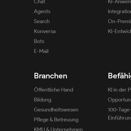
Chat
KI-Anwe
Agents
Integrati
Search
On-Premi
Konversa
KI-Entwic
Bots
E-Mail
Branchen
Befäh
Öffentliche Hand
KI in der P
Bildung
Opportuni
Gesundheitswesen
100-Tage
Einführu
Pflege & Betreuung
KMU & Unternehmen