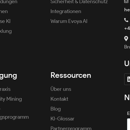
ndungen
Sicherheit & Datenschutz
he
onen
Integrationen
se KI
Warum Evoya AI
+4
klung
Br
U
igung
Ressourcen
raxis
Über uns
N
ty Mining
Kontakt
-
Blog
E
ngsprogramm
KI-Glossar
Partnerprogramm