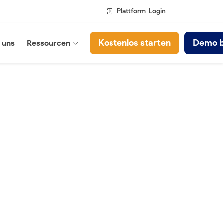
Plattform-Login
Kostenlos starten
Demo 
 uns
Ressourcen