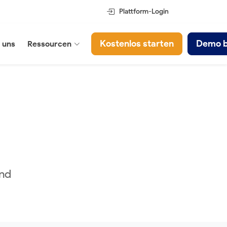
Plattform-Login
Kostenlos starten
Demo 
 uns
Ressourcen
und