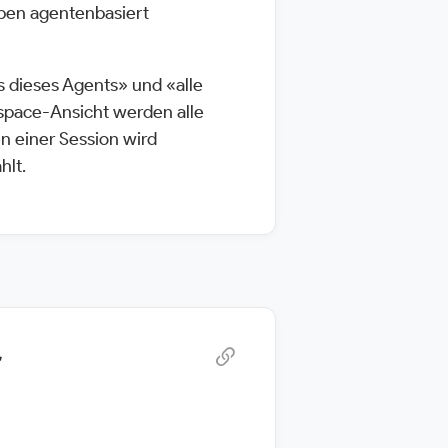
eiben agentenbasiert
s dieses Agents» und «alle
space-Ansicht werden alle
n einer Session wird
hlt.
r